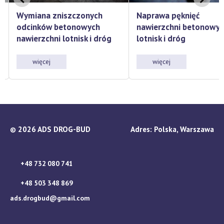
Naprawa pęknięć
Naprawa szczelin
nawierzchni betonowych
dylatacyjnych na
lotnisk i dróg
nawierzchniach drogo
więcej
więcej
2026 ADS DROG-BUD
Adres: Polska, Warszawa
©
+48 732 080 741
+48 503 348 869
ads.drogbud@gmail.com