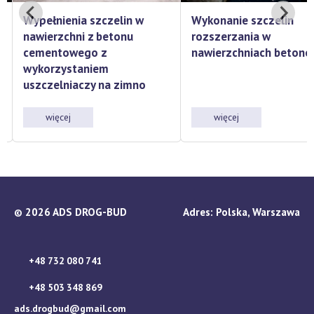
Wypełnienia szczelin w
Wykonanie szczelin
nawierzchni z betonu
rozszerzania w
h
cementowego z
nawierzchniach beton
wykorzystaniem
uszczelniaczy na zimno
więcej
więcej
2026 ADS DROG-BUD
Adres: Polska, Warszawa
©
+48 732 080 741
+48 503 348 869
ads.drogbud@gmail.com