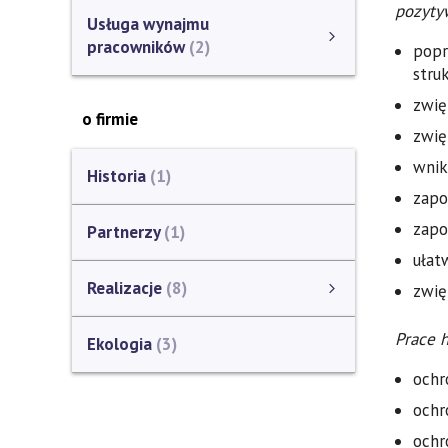
pozyty
Usługa wynajmu
pracowników
2
popr
stru
Usługa wynajmu pracowników
Duża rotacja pracowników w branży budowlanej
Usługa wynajmu pracowników tymczasowych
Pokaż wszystkie
zwię
o firmie
zwię
wnik
Historia
1
zapo
zapo
Partnerzy
1
ułat
Realizacje
8
zwię
Parkingi, przystanki
Stacje benzynowe
Pokaż wszystkie
Prace 
Ekologia
3
ochr
ochr
ochr