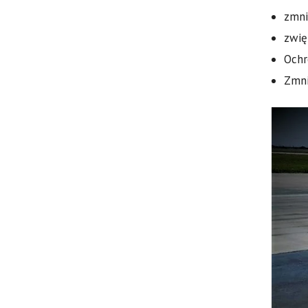
zmni
zwię
Ochr
Zmni