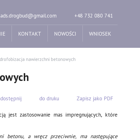
ads.drogbud@gmail.com
+48 732 080 741
IE
KONTAKT
NOWOŚCI
WNIOSEK
drofobizacja nawierzchni betonowych
nowych
udostępnij
do druku
Zapisz jako PDF
ją jest zastosowanie mas impregnujących, które
hni betonu, a wręcz przeciwnie, ma następujące