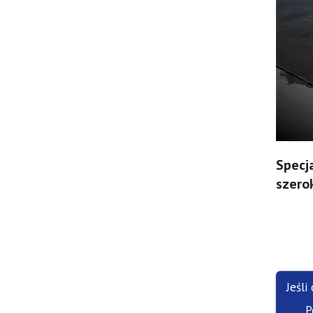
Specj
szero
Jeśli
P