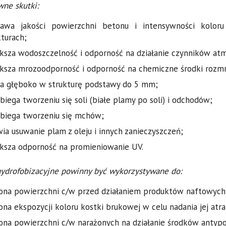
wne skutki:
awa jakości powierzchni betonu i intensywności kolor
kturach;
ksza wodoszczelność i odporność na działanie czynników at
ksza mrozoodporność i odporność na chemiczne środki rozmr
a głęboko w strukturę podstawy do 5 mm;
biega tworzeniu się soli (białe plamy po soli) i odchodów;
biega tworzeniu się mchów;
wia usuwanie plam z oleju i innych zanieczyszczeń;
ksza odporność na promieniowanie UV.
hydrofobizacyjne powinny być wykorzystywane do:
ona powierzchni c/w przed działaniem produktów naftowych
ona ekspozycji koloru kostki brukowej w celu nadania jej atra
ona powierzchni c/w narażonych na działanie środków antypoś