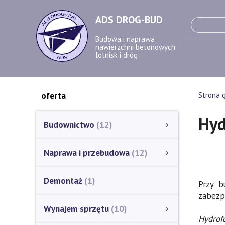
ADS DROG-BUD
Budowa i naprawa
nawierzchni betonowych
lotnisk i dróg
oferta
Strona 
Hyd
Budownictwo
12
Budowa nawierzchni betonowych
Dylatacje w nawierzchniach betonowych
Hydrofobizacja nawierzchni betonowych
Pokaż wszystkie
Naprawa i przebudowa
12
Naprawa i przebudowa
Naprawa i przebudowa nawierzchni betonowych dróg i lotnisk
Technologia Microtrenching (układanie kabli w nawierzchnie, drogi)
Pokaż wszystkie
Demontaż
1
Przy b
zabezp
Wynajem sprzętu
10
Hydrof
Wynajem sprzętu
Układarki do nawierzchni betonowych
Przecinarki do betonu i asfaltu
Sprzęt do zagęszczenia i wyrównania betonu
Zalewarki do szczelin
Pokaż wszystkie