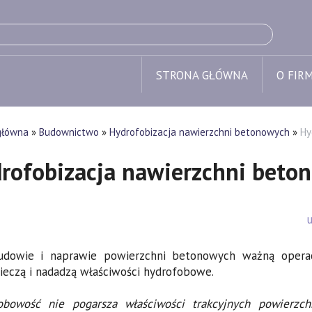
STRONA GŁÓWNA
O FIRM
główna
»
Budownictwo
»
Hydrofobizacja nawierzchni betonowych
»
Hy
rofobizacja nawierzchni beto
udowie i naprawie powierzchni betonowych ważną operac
ieczą i nadadzą właściwości hydrofobowe.
obowość nie pogarsza właściwości trakcyjnych powierzc